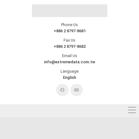
Phone Us
+886 2 8797-8681
Fax Us
+886 2 8797-8682
Email Us
info@extremedata.com.tw
Language
English