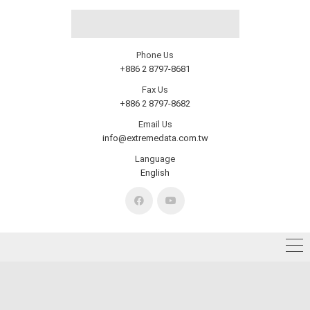
Phone Us
+886 2 8797-8681
Fax Us
+886 2 8797-8682
Email Us
info@extremedata.com.tw
Language
English