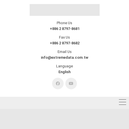
Phone Us
+886 2 8797-8681
Fax Us
+886 2 8797-8682
Email Us
info@extremedata.com.tw
Language
English