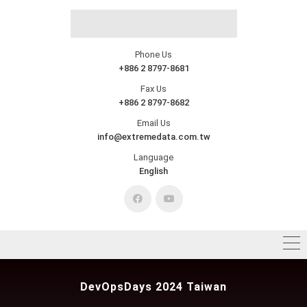
Phone Us
+886 2 8797-8681
Fax Us
+886 2 8797-8682
Email Us
info@extremedata.com.tw
Language
English
DevOpsDays 2024 Taiwan